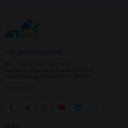
+91 9669990504
MIG- A-121, 1st Floor, P and T Road,
Near Sharda Vidya Mandir Foundation School,
Kotra Sultanabad, Bhopal (MP). Pin-462003
info@afeias.com
About