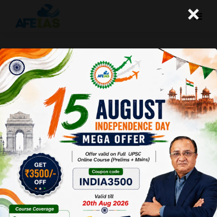
×
06-01-2026 (Important News
Clippings)
A+
A-
Afeias
06 Jan 2026
To Download
Click Here.
Date: 06-01-26