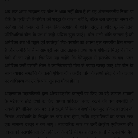
अब तक अगर ताइवान पर चीन ने धावा नहीं बोला है तो यह अंतरराष्ट्रीय नियम या
विधि के प्रति शी चिनफिंग की श्रद्धा के कारण नहीं है, बल्कि उस उपयुक्त समय की
प्रतीक्षा की वजह से है जब हिंद-प्रशांत में शक्ति संतुलन और भूराजनीतिक
परिस्थितियां चीन के पक्ष में कहीं अधिक झुक जाएं। चीन भली-भांति जानता है की
अमेरिका अब भी ‘खुले एवं स्वतंत्र’ हिंद-प्रशांत को अपना मूल राष्ट्रीय हित मानता
है और अमेरिकी सैन्य सामग्री लगातार ताइवान तथा अन्य एशियाई मित्र देशों को
बेची भी जा रही है। चिनफिंग यह चाहेंगे कि वेनेजुएला में हस्तक्षेप के बाद अगर
अमेरिका उसी पड़ोसी क्षेत्र में उपनिवेशवादी मंशा से ज्यादा उलझ जाए और चीन के
साथ व्यापार समझौते के चलते एशिया की तकदीर चीन के हाथों छोड़ दें तो ताइवान
पर आधिपत्य का उसके पास सुनहरा मौका होगा।
आक्रामक महाशक्तियों द्वारा अंतरराष्ट्रीय कानूनों पर किए जा रहे व्यापक आघातों
के मद्देनजर छोटे देशों के लिए अपना अस्तित्व बचाए रखने की क्या रणनीति हो
सकती है? मौलिक स्तर पर उन्हें समूचे ‘वैश्विक दक्षिण’ में एकजुट होकर हस्तक्षेप की
नितांत अस्वीकृति के सिद्धांत पर जोर देना होगा, ताकि महाशक्तियों का जंगल-राज
एक सामान्य दस्तूर न बन जाए। व्यावहारिक स्तर पर उन्हें क्षेत्रीय एकीकरण और
एकता को प्राथमिकता देनी होगी, ताकि कोई भी महाशक्ति आसानी से उनमें भेद पैदा