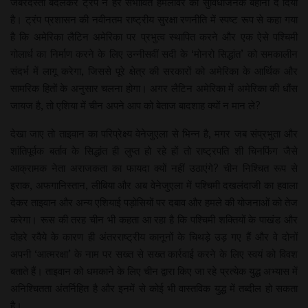
जबरदस्ती बदलकर ट्रंप ने हर संभावित हमलावर को सुविधाजनक बहाना दे दिया
है। ट्रंप प्रशासन की नवीनतम राष्ट्रीय सुरक्षा रणनीति में स्पष्ट रूप से कहा गया
है कि अमेरिका लैटिन अमेरिका पर प्रभुत्व स्थापित करने और एक ऐसे पश्चिमी
गोलार्ध का निर्माण करने के लिए उन्नीसवीं सदी के ‘मोनरो सिद्धांत’ को समकालीन
संदर्भ में लागू करेगा, जिससे पूरे क्षेत्र की सरकारों को अमेरिका के आर्थिक और
सामरिक हितों के अनुसार चलना होगा। अगर लैटिन अमेरिका में अमेरिका की धौंस
जायज है, तो एशिया में चीन अपने आप को बेताज बादशाह क्यों न मान ले?
देखा जाए तो ताइवान का परिप्रेक्ष्य वेनेजुएला से भिन्न है, मगर जब संप्रभुता और
शांतिपूर्वक बर्ताव के सिद्धांत ही लुप्त हो रहे हों तो राष्ट्रपति शी चिनफिंग जैसे
आक्रामक नेता अराजकता का फायदा क्यों नहीं उठाएंगे? चीन निश्चित रूप से
इराक, अफगानिस्तान, लीबिया और अब वेनेजुएला में पश्चिमी दखलंदाजी का हवाला
देकर ताइवान और अन्य एशियाई पड़ोसियों पर दबाव और हमले की योजनाओं को तेज
करेगा। रूस की तरह चीन भी कहता आ रहा है कि पश्चिमी शक्तियों के पाखंड और
दोहरे रवैये के कारण ही अंतरराष्ट्रीय कानूनों के चिथड़े उड़ गए हैं और वे दोनों
अपनी ‘आत्मरक्षा’ के नाम पर सख्त से सख्त कार्रवाई करने के लिए स्वयं को विवश
बताते हैं। ताइवान को धमकाने के लिए चीन द्वारा किए जा रहे प्रत्येक युद्ध अभ्यास में
अनिश्चितता अंतर्निहित है और इनमें से कोई भी वास्तविक युद्ध में तब्दील हो सकता
है।