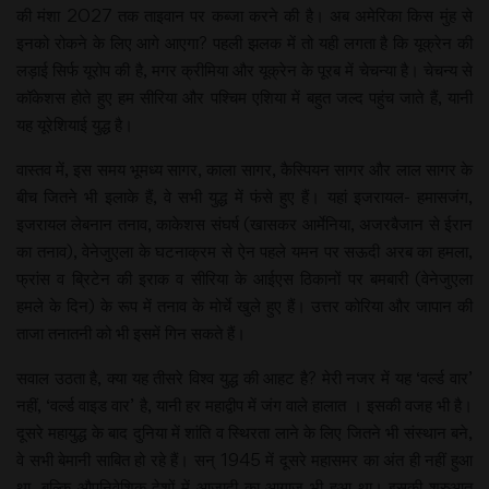
की मंशा 2027 तक ताइवान पर कब्जा करने की है। अब अमेरिका किस मुंह से
इनको रोकने के लिए आगे आएगा? पहली झलक में तो यही लगता है कि यूक्रेन की
लड़ाई सिर्फ यूरोप की है, मगर क्रीमिया और यूक्रेन के पूरब में चेचन्या है। चेचन्य से
कॉकेशस होते हुए हम सीरिया और पश्चिम एशिया में बहुत जल्द पहुंच जाते हैं, यानी
यह यूरेशियाई युद्ध है।
वास्तव में, इस समय भूमध्य सागर, काला सागर, कैस्पियन सागर और लाल सागर के
बीच जितने भी इलाके हैं, वे सभी युद्ध में फंसे हुए हैं। यहां इजरायल- हमासजंग,
इजरायल लेबनान तनाव, काकेशस संघर्ष (खासकर आर्मेनिया, अजरबैजान से ईरान
का तनाव), वेनेजुएला के घटनाक्रम से ऐन पहले यमन पर सऊदी अरब का हमला,
फ्रांस व ब्रिटेन की इराक व सीरिया के आईएस ठिकानों पर बमबारी (वेनेजुएला
हमले के दिन) के रूप में तनाव के मोर्चे खुले हुए हैं। उत्तर कोरिया और जापान की
ताजा तनातनी को भी इसमें गिन सकते हैं।
सवाल उठता है, क्या यह तीसरे विश्व युद्ध की आहट है? मेरी नजर में यह ‘वर्ल्ड वार’
नहीं, ‘वर्ल्ड वाइड वार’ है, यानी हर महाद्वीप में जंग वाले हालात । इसकी वजह भी है।
दूसरे महायुद्ध के बाद दुनिया में शांति व स्थिरता लाने के लिए जितने भी संस्थान बने,
वे सभी बेमानी साबित हो रहे हैं। सन् 1945 में दूसरे महासमर का अंत ही नहीं हुआ
था, बल्कि औपनिवेशिक देशों में आजादी का आगाज भी हुआ था। इसकी शुरुआत