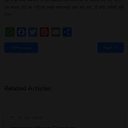
यही है कि जिन संस्थानों पर इसे संभालने की जिम्मेदारी थी, बेखत्म कर दिए गए हैं।
इस कारण यदि यह सदी का सबसे खतरनाक साल बन जाए, तो कोई आश्चर्य नहीं
होगा।
WhatsApp
Facebook
Twitter
Pinterest
Email
Share
Previous
Next
Related Articles
26 Jun 2026
Important News Clippings