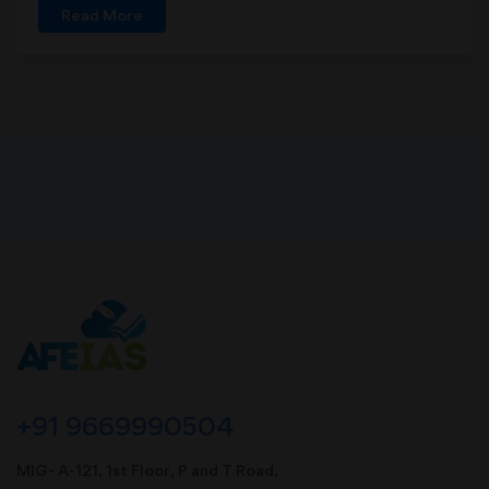
Read More
+91 9669990504
MIG- A-121, 1st Floor, P and T Road,