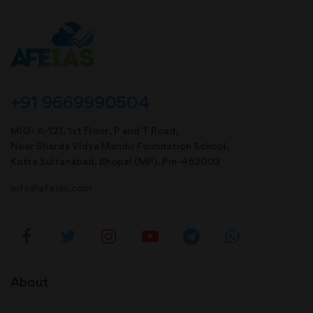
+91 9669990504
MIG- A-121, 1st Floor, P and T Road,
Near Sharda Vidya Mandir Foundation School,
Kotra Sultanabad, Bhopal (MP). Pin-462003
info@afeias.com
About