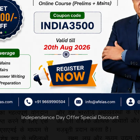
Independence Day Offer Special Discount