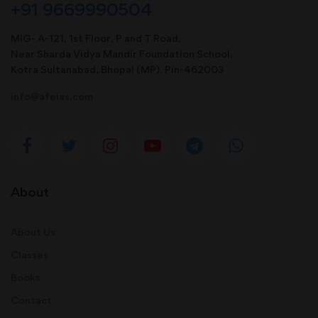
+91 9669990504
MIG- A-121, 1st Floor, P and T Road,
Near Sharda Vidya Mandir Foundation School,
Kotra Sultanabad, Bhopal (MP). Pin-462003
info@afeias.com
About
About Us
Classes
Books
Contact