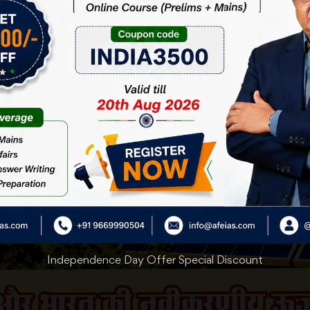
Independence Day Offer Special Discount