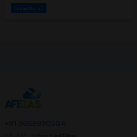
Read More
+91 9669990504
MIG- A-121, 1st Floor, P and T Road,