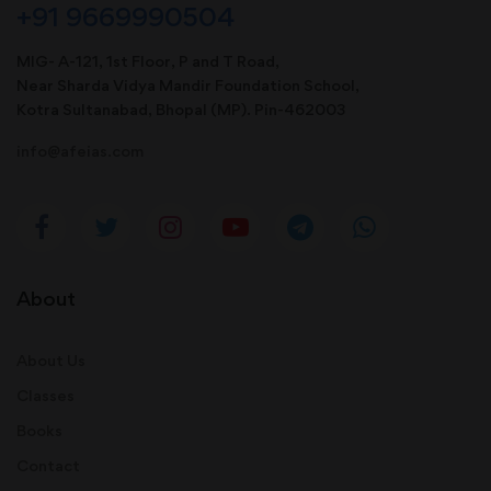
+91 9669990504
MIG- A-121, 1st Floor, P and T Road,
Near Sharda Vidya Mandir Foundation School,
Kotra Sultanabad, Bhopal (MP). Pin-462003
info@afeias.com
About
About Us
Classes
Books
Contact