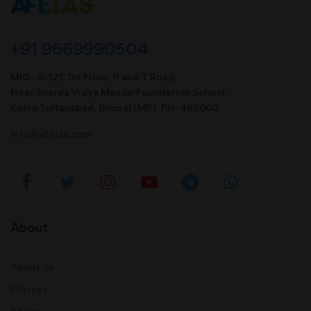
+91 9669990504
MIG- A-121, 1st Floor, P and T Road,
Near Sharda Vidya Mandir Foundation School,
Kotra Sultanabad, Bhopal (MP). Pin-462003
info@afeias.com
About
About Us
Classes
Books