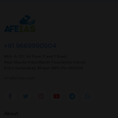
+91 9669990504
MIG- A-121, 1st Floor, P and T Road,
Near Sharda Vidya Mandir Foundation School,
Kotra Sultanabad, Bhopal (MP). Pin-462003
info@afeias.com
About