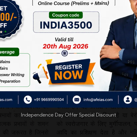
Independence Day Offer Special Discount