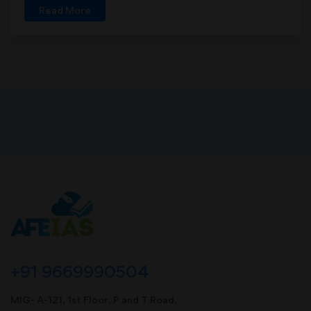
Read More
+91 9669990504
MIG- A-121, 1st Floor, P and T Road,