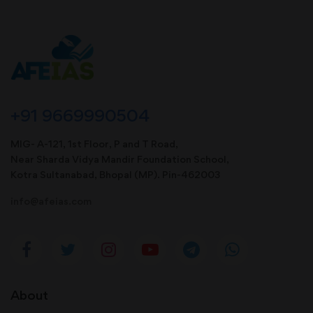
+91 9669990504
MIG- A-121, 1st Floor, P and T Road,
Near Sharda Vidya Mandir Foundation School,
Kotra Sultanabad, Bhopal (MP). Pin-462003
info@afeias.com
About