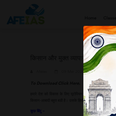
Home
Class
किसान और मुक्त व्यापार समझौते
A+
A-
Afeias
09 Mar 2026
To Download
Click Here.
हमारे देश को विकास के लिए यूरोपियन यूनियन के साथ हुए स
किसान-आबादी बहुत बडी है। उसके हितों की रक्षा के कारण सरकार क
कुछ बिंदु –