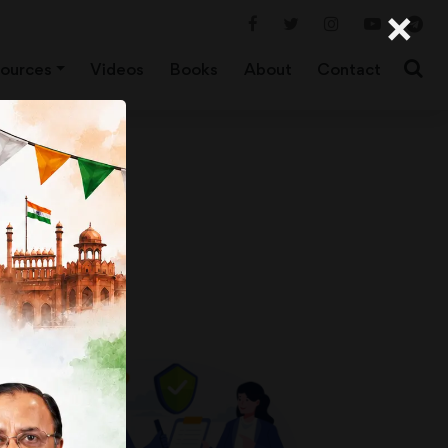
×
ources
Videos
Books
About
Contact