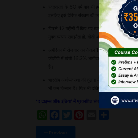
स्वतंत्रता के 80 वर्ष बाद भी हमारी हजारों साल पुरानी 
इसलिए इसे टैरिफ संरक्षण की जरूरत है।
पिछले 12 महीनों में किए गए व्यापारिक समझौतों से यह स्
मुक्त व्यापार समझौता हो, खेती और डेयरी मुश्किलें खड़ी कर
अमेरिका में रोजगार का केवल 1.2% खेती पर आश्रित ह
जीडीपी में खेती 16.3% भागीदार है। बहुत सारे किसान छ
है।
भारतीय अर्थव्यवस्था की तुलना में कृषि क्षेत्र 4.4% 
भी कम किसान हैं। फिर भी दक्षिण अमेरिका के मर्कोसुर 
‘द टाइम्स ऑफ इंडिया
’
में प्रकाशित संपादकीय पर आधारित। 5
WhatsApp
Facebook
Twitter
Pinterest
Email
Share
Previous