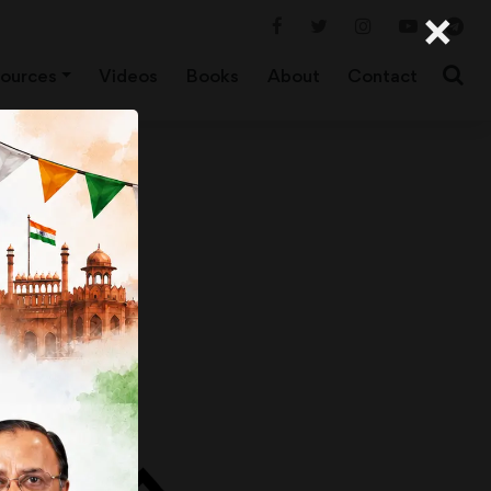
×
ources
Videos
Books
About
Contact