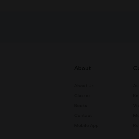
About
C
About Us
Au
Classes
Kn
Books
Vi
Contact
Mo
Mobile App
Re