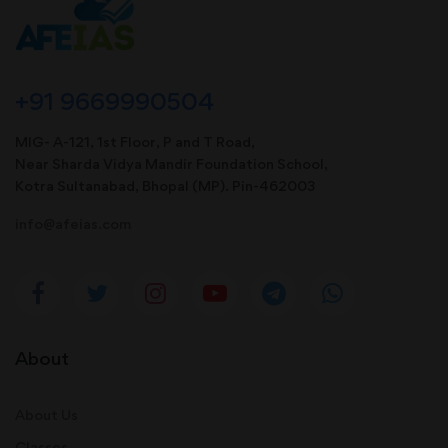
+91 9669990504
MIG- A-121, 1st Floor, P and T Road,
Near Sharda Vidya Mandir Foundation School,
Kotra Sultanabad, Bhopal (MP). Pin-462003
info@afeias.com
About
About Us
Classes