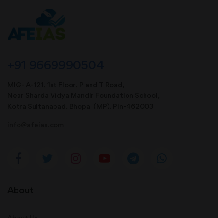
+91 9669990504
MIG- A-121, 1st Floor, P and T Road,
Near Sharda Vidya Mandir Foundation School,
Kotra Sultanabad, Bhopal (MP). Pin-462003
info@afeias.com
About
About Us