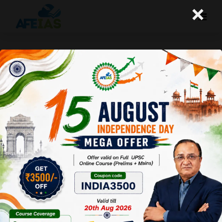
×
भारतीय नागरिक सुरक्षा संहिता, 2023
(Bhartiya Nagrik Suraksha
Sanhita, 2023 – BNSS)
A+
A-
Afeias
08 Feb 2024
To Download
Click Here.
परिचय –
यह