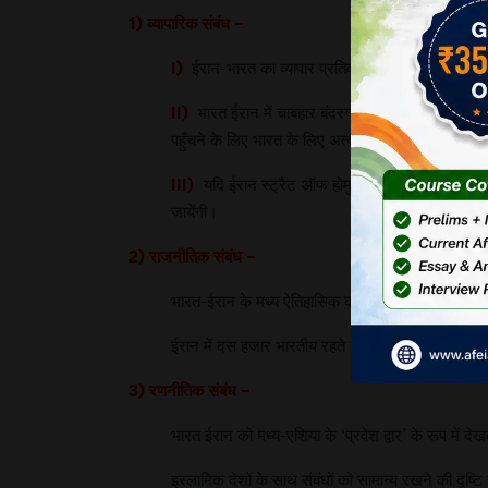
1) व्यापारिक संबंध –
I)
ईरान-भारत का व्यापार प्रतिवर्ष लगभग 2.5 अरब डॉलर
II)
भारत ईरान में चाबहार बंदरगाह में 8.5 करोड़ डॉलर 
पहुँचने के लिए भारत के लिए अत्यंत आवश्यक है।
III)
यदि ईरान स्ट्रैट ऑफ होमुर्ज को बंद कर देता है, तो
जायेंगी।
2) राजनीतिक संबंध –
भारत-ईरान के मध्य ऐतिहासिक काल से सांस्कृतिक संबंध रह
ईरान में दस हजार भारतीय रहते है।
3) रणनीतिक संबंध –
भारत ईरान को मध्य-एशिया के ‘प्रवेश द्वार’ के रूप में देख
इस्लामिक देशों के साथ संबंधों को सामान्य रखने की दृष्टि