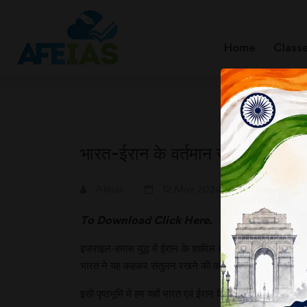
Home
Class
भारत-ईरान के वर्तमान संबंध
A+
A-
Afeias
12 May 2024
To Download
Click Here.
इजराइल-हमास युद्ध में ईरान के शामिल होने से भारत की स्थिति थोड़
भारत ने यह कहकर संतुलन रखने की कोशिश की है कि दोनों देशो
इसी पृष्ठभूमि में हम यहाँ भारत एवं ईरान के वर्तमान संबंधों को जानें