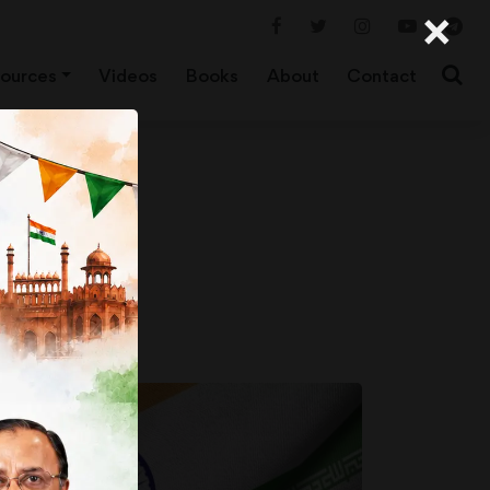
×
ources
Videos
Books
About
Contact
 में