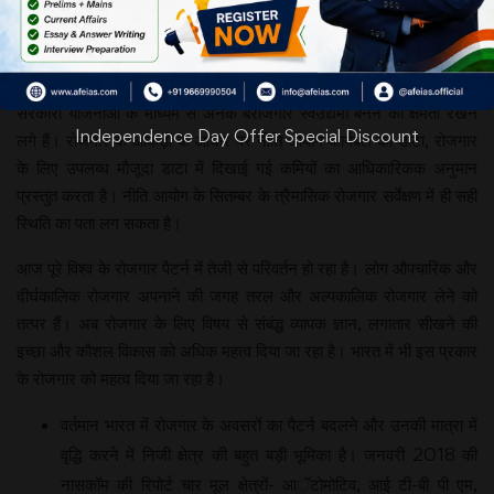
विकास कार्यों को बढ़ावा
दिया है। इन विकास कार्यों
ने रोजगार के अवसरों में
भी वृद्धि की है। अनेक
सरकारी योजनाओं के माध्यम से अनेक बेरोजगार स्वउद्यमी बनने की क्षमता रखने
Independence Day Offer Special Discount
लगे हैं। रोजगार के आंकड़ों के आधार पर नीति आयोग कार्यबल का डाटा, रोजगार
के लिए उपलब्ध मौजूदा डाटा में दिखाई गई कमियों का आधिकारिकक अनुमान
प्रस्तुत करता है। नीति आयोग के सितम्बर के त्रैमासिक रोजगार सर्वेक्षण में ही सही
स्थिति का पता लग सकता है।
आज पूरे विश्व के रोजगार पैटर्न में तेजी से परिवर्तन हो रहा है। लोग औपचारिक और
दीर्घकालिक रोजगार अपनाने की जगह तरल और अल्पकालिक रोजगार लेने को
तत्पर हैं। अब रोजगार के लिए विषय से संबंद्ध व्यापक ज्ञान, लगातार सीखने की
इच्छा और कौशल विकास को अधिक महत्व दिया जा रहा है। भारत में भी इस प्रकार
के रोजगार को महत्व दिया जा रहा है।
वर्तमान भारत में रोजगार के अवसरों का पैटर्न बदलने और उनकी मात्रा में
वृद्धि करने में निजी क्षेत्र की बहुत बड़ी भूमिका है। जनवरी 2018 की
नासकॉम की रिपोर्ट चार मूल क्षेत्रों- आॅटोमोटिव, आई टी-बी पी एम,