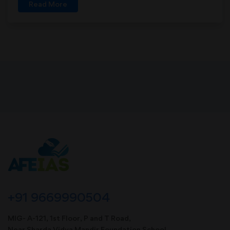
Read More
+91 9669990504
MIG- A-121, 1st Floor, P and T Road,
Near Sharda Vidya Mandir Foundation School,