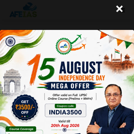
×
मणिपुर की समस्या
A+
A-
Afeias
05 Jan 2017
Date: 05-
01-17
To
Download
Click
Here
पिछले डेढ़ महीने