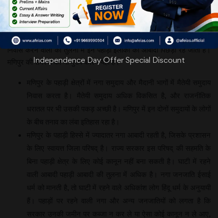
से मणिपुर में तनाव
और आर्थिक
नाकेबंदी चल रही है। गौरतलब है कि विश्व की अधिकांश पिछड़ी जाति या आदिवासी
समुदाय के लोग पहाड़ी भूमि पर निवास करते हैं। जाहिर तौर पर समतल भू-भाग में
निवास करने वालों की तुलना में इन पहाड़ी इलाकों की आबादी पिछड़ी रह जाती है।
Independence Day Offer Special Discount
मणिपुर की समस्या का भी मुख्य कारण यही है।
मणिपुर के पहाड़ी क्षेत्रों में नगा समुदाय और मैदानी भागों में मैतेयी समुदाय
निवास करता है। मैतेयी समुदाय अधिक विकसित है, और राजनीतिक
धरातल पर भी उसकी पकड़ अच्छी है। मणिपुर में इन दोनों समुदायों के लोगों
के बीच तनाव का लंबा इतिहास रहा है।
मणिपुर के पहाड़ी हिस्से में ज्यादातर नगा आबादी रहती है, जिसके प्रशासन
के लिए स्वायत्त जिला परिषद् है। राज्य सरकार इस परिषद् की सहमति के
बिना पहाड़ी क्षेत्र के लिए कोई कानून नहीं बना सकती है। घाटी में रहने
वाली आबादी पहाड़ी आबादी की तुलना में अधिक है। नगा जनजाति ईसाई
धर्म को मानती है, तो घाटी में रहने वाले अधिकांश लोग हिंदू धर्म के अनुयायी
हैं। पहाड़ों पर रहने वाली नगा और अन्य जनजातियों को लगता है कि
सरकार उनकी जमीन पर कब्जा न कर ले या ऐसा कोई कानून न ले आए,