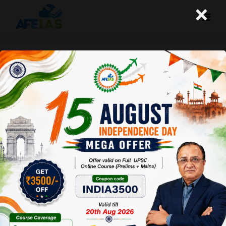
×
एक राष्ट्र, एक राशन कार्ड
A+
A-
Afeias
07 Oct 2019
Date:07-10-19
To Download
Click Here.
इस वर्ष के
स्वतंत्रता
दिवस पर
प्रधानमंत्री