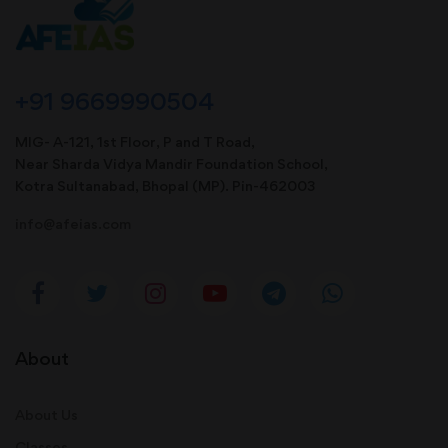
+91 9669990504
MIG- A-121, 1st Floor, P and T Road,
Near Sharda Vidya Mandir Foundation School,
Kotra Sultanabad, Bhopal (MP). Pin-462003
info@afeias.com
About
About Us
Classes