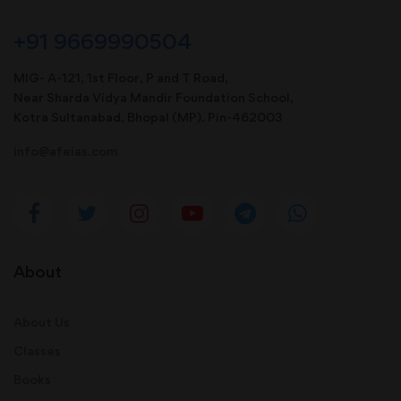
+91 9669990504
MIG- A-121, 1st Floor, P and T Road,
Near Sharda Vidya Mandir Foundation School,
Kotra Sultanabad, Bhopal (MP). Pin-462003
info@afeias.com
About
About Us
Classes
Books