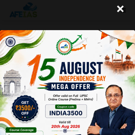
×
उत्तर-पश्चिम भारत में किसानों को धान की खेती
न करने के लिए प्रेरित करना चाहिए
A+
A-
Afeias
16 Aug 2024
To Download
Click Here.
हाल ही में
इंडियन
काउंसिल फॉर
रिसर्च ऑन
इंटरनेशनल