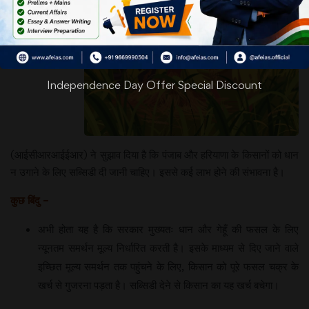
इकॉनॉमिक
रिलेशन्स
Independence Day Offer Special Discount
(आईसीआरआईईआर) ने सुझाव दिया है कि पंजाब और हरियाणा के किसानों को धान
न उगाने के लिए सब्सिडी दी जानी चाहिए। इससे कई लाभ होने की संभावना है।
कुछ बिंदु –
अभी होता यह है कि सरकार मुख्यतः धान और गेहूँ की फसल के लिए
न्यूनतम समर्थन मूल्य निर्धारित करती है। इसके माध्यम से दिए जाने वाले
इच्छित मूल्य समर्थन तक पहुंचने के लिए, किसान को पूरे फसल चक्र के
खर्च से गुजरना पड़ता है। सब्सिडी देने से किसान का यह खर्च बचेगा।