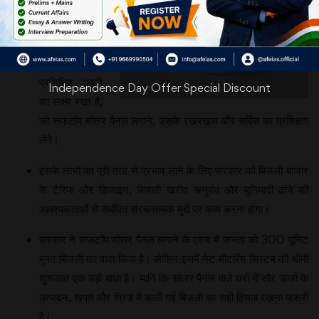
तेजी से बढ़ रही
है। इसके लिए
सरकार ने एक
लाख लोगों को
प्रशिक्षित करने
Independence Day Offer Special Discount
का लक्ष्य रखा है,
जो रूफटॉप सोलर पैनल लगाने, उसके रखरखाव और सर्विस का प्रशिक्षण
लेंगे।
इसके लाभों का पूरी तरह से प्रभाव लाने के लिए सरकार को बिजली बाजार
के टैरिफ और डिजाइन, बिजली खरीद अनुबंध और बुनियादी ढांचे की
आवश्यकताओं से संबंधित संरचनात्मक मुद्दों पर काम करना होगा।
सरकार ने रूफटॉप सोलर पैनल लगाने के एवज में जनता को 300 यूनिट
मुफ्त बिजली का वादा किया है। लेकिन इसमें नेट मीटरिंग सिस्टम की धीमी
शुरूआत एक बड़ी बाधा है। यानि कि सोलर पैनल वाले घरों में सौर ऊर्जा के
उत्पादन, खपत और ग्रिड में डाली गई बिजली का सही हिसाब रखना जरूरी
है।