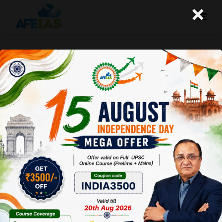
×
सोलर पैनल के माध्यम से मुफ्त बिजली योजना
को साकार करने की चुनौतियां
A+
A-
Afeias
12 Jun 2024
To Download
Click Here.
केंद्र सरकार
मुफ्त बिजली
योजना को लागू
करने की ओर